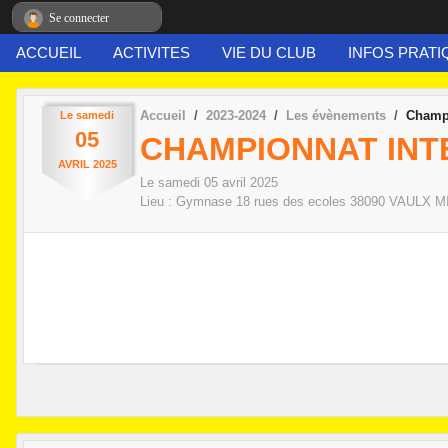
Panneau de gestion des cookies
Se connecter
ACCUEIL
ACTIVITES
VIE DU CLUB
INFOS PRATI
Accueil
2023-2024
Les évènements
Champi
Le
samedi
05
CHAMPIONNAT INT
AVRIL
2025
Le
samedi
05
avril
2025
Lieu :
Gymnase 18 rues des ecoles
38090
VAULX M