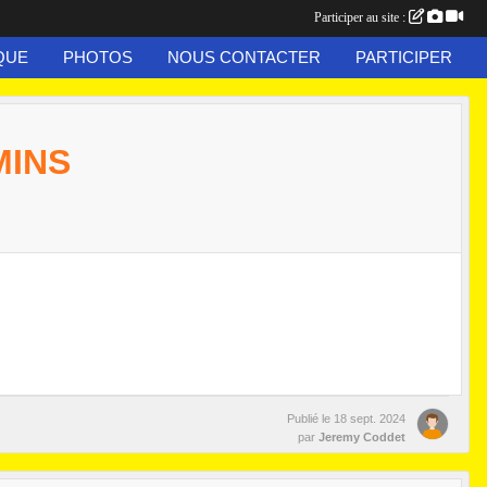
Participer au site :
QUE
PHOTOS
NOUS CONTACTER
PARTICIPER
MINS
Publié le
18 sept. 2024
par
Jeremy Coddet