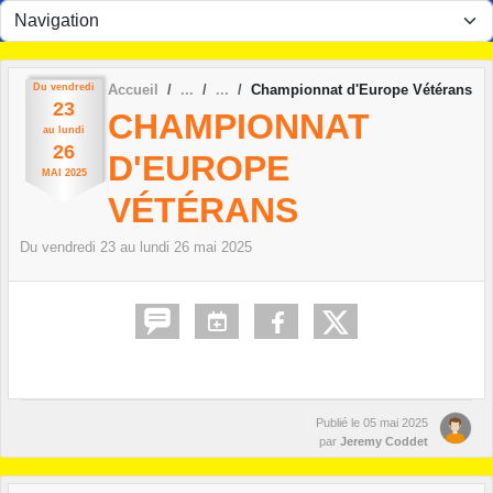
Panneau de gestion des cookies
Du
vendredi
Accueil
Championnat d'Europe Vétérans
23
CHAMPIONNAT
au
lundi
26
D'EUROPE
MAI
2025
VÉTÉRANS
Du
vendredi
23
au
lundi
26
mai
2025
Publié le
05 mai 2025
par
Jeremy Coddet