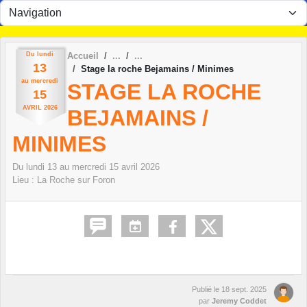
Panneau de gestion des cookies
Du
lundi
Accueil
13
Stage la roche Bejamains / Minimes
au
mercredi
STAGE LA ROCHE
15
AVRIL
2026
BEJAMAINS /
MINIMES
Du
lundi
13
au
mercredi
15
avril
2026
Lieu :
La Roche sur Foron
Publié le
18 sept. 2025
par
Jeremy Coddet