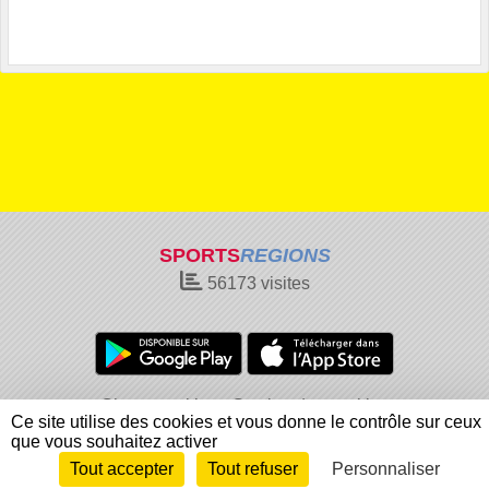
SPORTS
REGIONS
56173
visites
Charte cookies
Gestion des cookies
Ce site utilise des cookies et vous donne le contrôle sur ceux
Informations légales
Signaler un contenu inapproprié
que vous souhaitez activer
Tout accepter
Tout refuser
Personnaliser
Envie de participer ?
Connexion